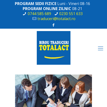
PROGRAM SEDII FIZICE
Luni - Vineri 08-16
PROGRAM ONLINE ZILNIC
08-21
0744 585 689
0230 551 633
traduceri@totalact.ro