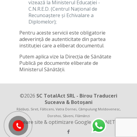
vizează la Ministerul Educației -
C.N.R.E.D. (Centrul Național de
Recunoaștere și Echivalare a
Diplomelor);
Pentru aceste servicii este obligatorie
adeverință de autenticitate din partea
instituției care a eliberat documentul.
Putem aplica vize la Direcția de Sănătate
Publică pe documente eliberate de
Ministerul Sănătății.
©
2026
SC TotalAct SRL - Birou Traduceri
Suceava
&
Botoșani
Rădăuţi
, Siret, Fălticeni, Vatra Dornei, Câmpulung Moldovenesc,
Dorohoi, Săveni, Flămânzi
Creare site & optimizare Google -
SANNET®