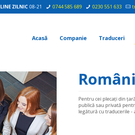
INE ZILNIC
08-21
0744 585 689
0230 551 633
t
Acasă
Companie
Traduceri
Români 
Pentru cei plecați din țar
publică sau privată pent
legătură cu traducerile - a