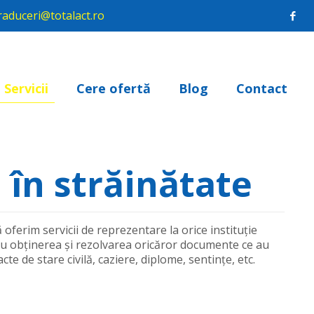
raduceri@totalact.ro
Servicii
Cere ofertă
Blog
Contact
în străinătate
ă oferim servicii de reprezentare la orice instituție
ru obținerea și rezolvarea oricăror documente ce au
cte de stare civilă, caziere, diplome, sentințe, etc.