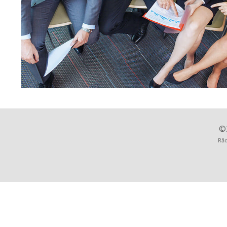
©
Răd