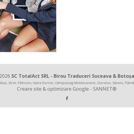
2026
SC TotalAct SRL - Birou Traduceri
Suceava
&
Botoșa
ăuţi
, Siret, Fălticeni, Vatra Dornei, Câmpulung Moldovenesc, Dorohoi, Săveni, Flăm
Creare site & optimizare Google -
SANNET®